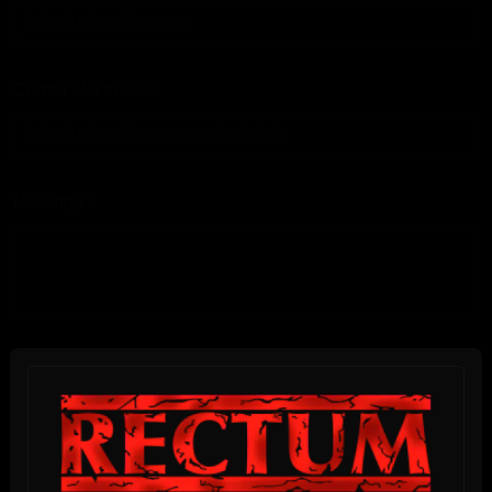
Correu electrònic
*
Missatge
*
He llegit i accepto la
Política de Privacitat
*
Enviar