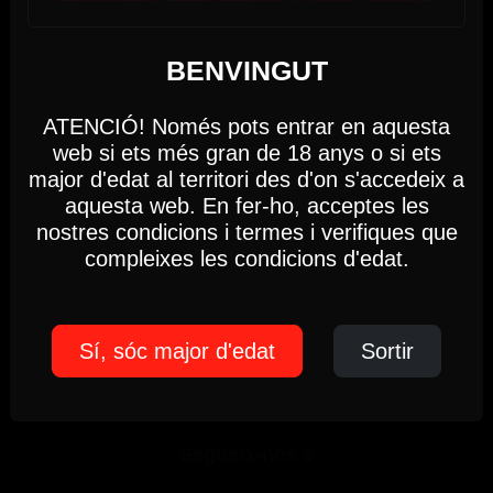
Fem servir cookies
BENVINGUT
Aquesta web utilitza cookies pròpies i de tercers per
analitzar i millorar la teva experiència de navegació.
Butlletí informatiu
ATENCIÓ! Només pots entrar en aquesta
web si ets més gran de 18 anys o si ets
Ajustaments
Acceptar
Nom
*
Cognoms
major d'edat al territori des d'on s'accedeix a
aquesta web. En fer-ho, acceptes les
Correu electrònic
*
Idioma
*
nostres condicions i termes i verifiques que
Política de Cookies
compleixes les condicions d'edat.
He llegit i accepto la
Política de Privacitat
*
Respectem la teva privacitat, per això sàpigues que en qualsevol moment
podràs donar-te de baixa.
Sí, sóc major d'edat
Sortir
Subscriure'm
Segueix-nos a