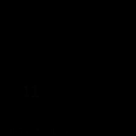
DILLUNS
Dates
11
Des de les 17:00 hores, Dilluns 11
Fins a les 22:00 hores, Dilluns 11
Lloc
AGOST 2025
Calle de Balmes, 65, Bajos 2, 08007,
17:00 PM - 22:00 PM
Barcelona, Espanya
DIRTY MONDAY