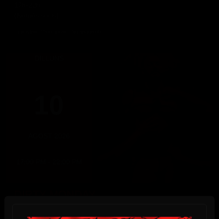
17h-22h
(Només socis)
Fins a les 22:00 hores, Diumenge 09
DILLUNS
10
AGOST 2026
17:00 PM - 22:00 PM
DIRTY MONDAY
Dilluns 10 d'agost
DIRTY MONDAY