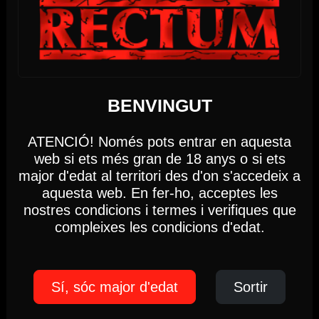
17h-22h
(Només socis)
Fins a les 22:00 hores, Dilluns 10
Fem servir cookies
DIMECRES
BENVINGUT
Aquesta web utilitza cookies pròpies i de tercers
per analitzar i millorar la teva experiència de
ATENCIÓ! Només pots entrar en aquesta
navegació.
12
web si ets més gran de 18 anys o si ets
major d'edat al territori des d'on s'accedeix a
Ajustaments
Acceptar
aquesta web. En fer-ho, acceptes les
AGOST 2026
nostres condicions i termes i verifiques que
compleixes les condicions d'edat.
Política de Cookies
17:00 PM - 22:00 PM
Sí, sóc major d'edat
Sortir
RUSH GAMES
Dimecres 12 d'agost