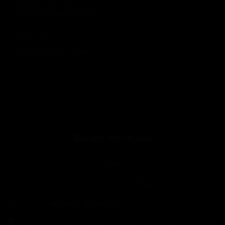
Divendres 14 d'agost
SPORT LOCKER ROOM
23:00h - 6:00h
Només socis
Fins a les 06:00 hores, Dissabte 15
Butlletí informatiu
Nom
*
Cognoms
Correu electrònic
*
Idioma
*
He llegit i accepto la
Política de Privacitat
*
Respectem la teva privacitat, per això sàpigues que en qualsevol moment