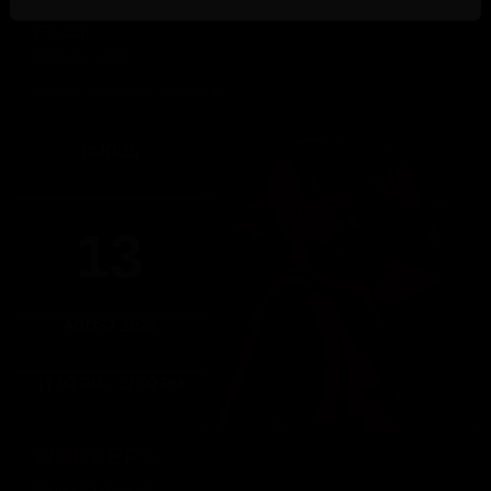
RUSH GAMES
17h-22h
(Només socis)
Fins a les 22:00 hores, Dimecres 12
DIJOUS
13
AGOST 2026
17:00 PM - 22:00 PM
WORKERS
Dijous 13 d'agost