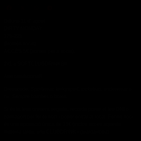
Dilluns 11 d' agost
DIRTY MONDAY
17h-22h
(Només socis)
ACCÉS 5€ (només per a socis).
2x1 a SOFTCLUBDRINKS!!
Aire condicionat!!
Dresscode: Sportwear, kinkysport, jockstrap, underwear o
nu. Sempre bambes o botes.
Si és la teva primera vegada, recorda portar el teu DNI o
passaport per fer-te soci i poder entrar al local. Fer-se soci
és una aportació única de 15€ (inclou accés aquesta
mateixa tarda, una CLUBDRINK i guarda-roba).