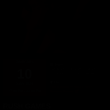
DIMECRES
Dates
10
Des de les 17:00 hores, Dimecres 10
Fins a les 22:00 hores, Dimecres 10
Lloc
JUNY 2026
Calle de Balmes, 65, Bajos 2, 08007,
17:00 PM - 22:00 PM
Barcelona, Espanya
RUSH GAMES