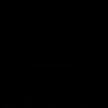
Divendres 14 d'agost
SPORT LOCKER ROOM
23:00h - 6:00h
Només socis
Fins a les 06:00 hores, Dissabte 15
Butlletí informatiu
Nom
*
Cognoms
Correu electrònic
*
Idioma
*
He llegit i accepto la
Política de Privacitat
*
Respectem la teva privacitat, per això sàpigues que en qualsevol moment