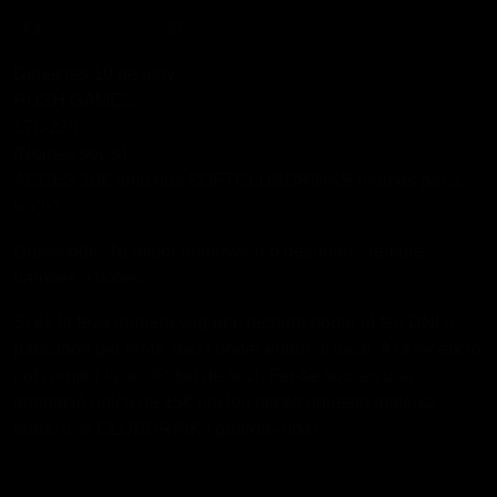
Dimecres 10 de juny
RUSH GAMES
17h-22h
(Només socis)
ACCÉS 10€ amb dos SOFTCLUBDRINKS (només per a
socis).
Dresscode: Tu mejor underwear o desnudo. Sempre
bambes o botes.
Si és la teva primera vegada, recorda portar el teu DNI o
passaport per fer-te soci i poder entrar al local. A la recepció
pots omplir la sol·licitud de soci. Fer-se soci és una
aportació única de 15€ (inclou accés aquesta mateixa
tarda, una CLUBDRINK i guarda-roba).