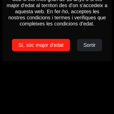
17h-22h
major d'edat al territori des d'on s'accedeix a
Ajustaments
Acceptar
(Només socis)
aquesta web. En fer-ho, acceptes les
Fins a les 22:00 hores, Diumenge 09
nostres condicions i termes i verifiques que
compleixes les condicions d'edat.
Política de Cookies
DILLUNS
Sí, sóc major d'edat
Sortir
10
AGOST 2026
17:00 PM - 22:00 PM
DIRTY MONDAY
Dilluns 10 d'agost
DIRTY MONDAY