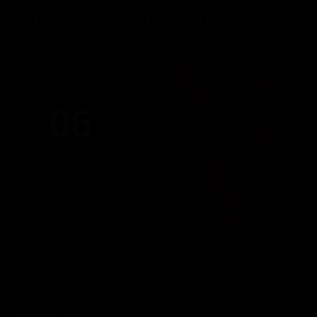
No et perdis altres esdeveniments
DIJOUS
06
AGOST 2026
17:00 PM - 22:00 PM
WORKERS
Dijous 6 d'agost
WORKERS
17h-22h
(Només socis)