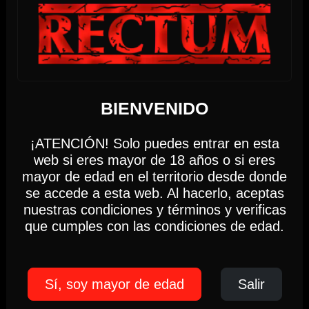
DOMINICUS
17h-22h
(Solo socios)
Hasta las 22:00 horas, Domingo 09
Usamos cookies
LUNES
BIENVENIDO
Esta web utiliza cookies propias y de terceros
para analizar y mejorar tu experiencia de
¡ATENCIÓN! Solo puedes entrar en esta
navegación.
10
web si eres mayor de 18 años o si eres
mayor de edad en el territorio desde donde
Ajustes
Aceptar
se accede a esta web. Al hacerlo, aceptas
AGOSTO 2026
nuestras condiciones y términos y verificas
que cumples con las condiciones de edad.
Política de Cookies
17:00 PM - 22:00 PM
Sí, soy mayor de edad
Salir
DIRTY MONDAY
Lunes 10 de agosto