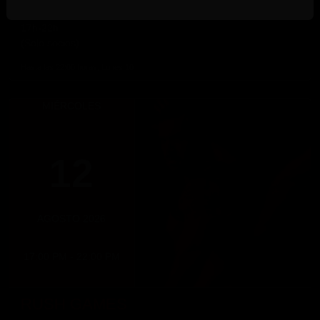
DIRTY MONDAY
17h-22h
(Solo socios)
Hasta las 22:00 horas, Lunes 10
MIÉRCOLES
12
AGOSTO 2026
17:00 PM - 22:00 PM
RUSH GAMES