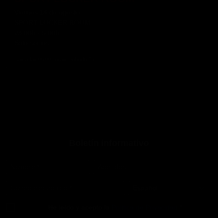
Viernes 14 de agosto
SPORT LOCKER ROOM
23:00h - 6:00h
Solo socios
Hasta las 06:00 horas, Sábado 15
Boletín informativo
Nombre
*
Apellidos
Correo electrónico
*
Idioma
*
He leído y acepto la
Política de Privacidad
*